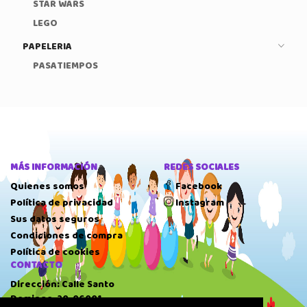
STAR WARS
LEGO
PAPELERIA
PASATIEMPOS
MÁS INFORMACIÓN
REDES SOCIALES
Quienes somos
Facebook
Política de privacidad
Instagram
Sus datos seguros
Condiciones de compra
Política de cookies
CONTACTO
Dirección: Calle Santo
Domingo, 20, 06001