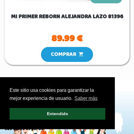
MI PRIMER REBORN ALEJANDRA LAZO 81396
89.99 €
COMPRAR
Este sitio usa cookies para garantizar la
mejor experiencia de usuario.
Saber más
MÁS INFORMACIÓN
REDES SOCIALES
Quienes somos
Facebook
Entendido
Política de privacidad
Instagram
Sus datos seguros