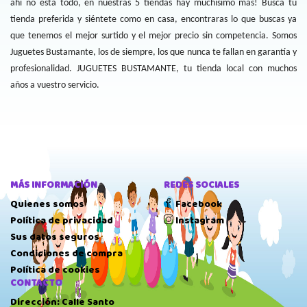
ahí no está todo, en nuestras 5 tiendas hay muchísimo mas! Busca tu
tienda preferida y siéntete como en casa, encontraras lo que buscas ya
que tenemos el mejor surtido y el mejor precio sin competencia. Somos
Juguetes Bustamante, los de siempre, los que nunca te fallan en garantía y
profesionalidad. JUGUETES BUSTAMANTE, tu tienda local con muchos
años a vuestro servicio.
MÁS INFORMACIÓN
REDES SOCIALES
Quienes somos
Facebook
Política de privacidad
Instagram
Sus datos seguros
Condiciones de compra
Política de cookies
CONTACTO
Dirección: Calle Santo