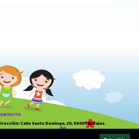
CONTACTO
irección: Calle Santo Domingo, 20, 06001 Badajoz.
eléfono: 924 22 41 51