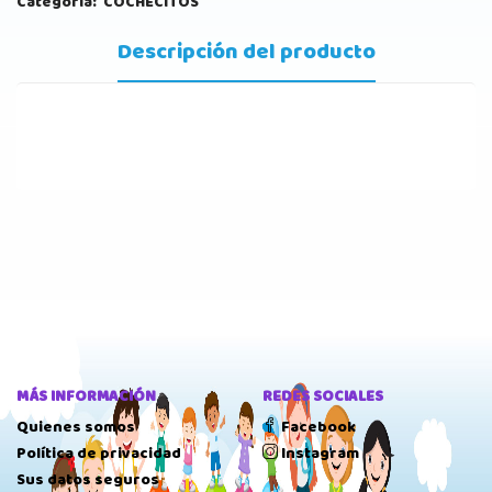
Categoría:
COCHECITOS
Descripción del producto
MÁS INFORMACIÓN
REDES SOCIALES
Quienes somos
Facebook
Política de privacidad
Instagram
Sus datos seguros