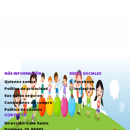
MÁS INFORMACIÓN
REDES SOCIALES
Quienes somos
Facebook
Política de privacidad
Instagram
Sus datos seguros
Condiciones de compra
Política de cookies
CONTACTO
Dirección: Calle Santo
Domingo, 20, 06001