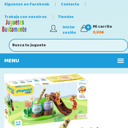
Síguenos en Facebook
Contacto
Trabaja con nosotros
Tiendas
Mi carrito
Iniciar
0
0,00€
sesión